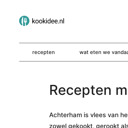
recepten
wat eten we vanda
Recepten m
Achterham is vlees van he
zowel gekookt, gerookt als