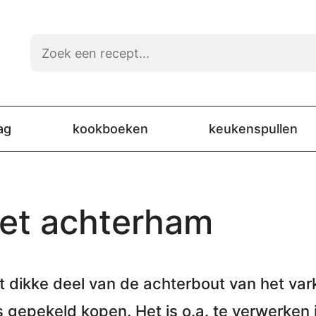
ag
kookboeken
keukenspullen
et achterham
t dikke deel van
de achterbout van het var
 gepekeld kopen. Het is o.a. te verwerken 