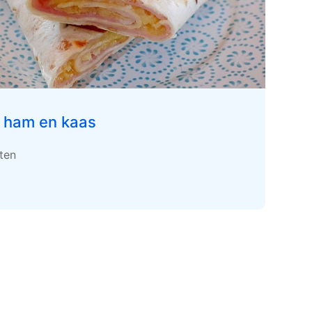
t ham en kaas
uten