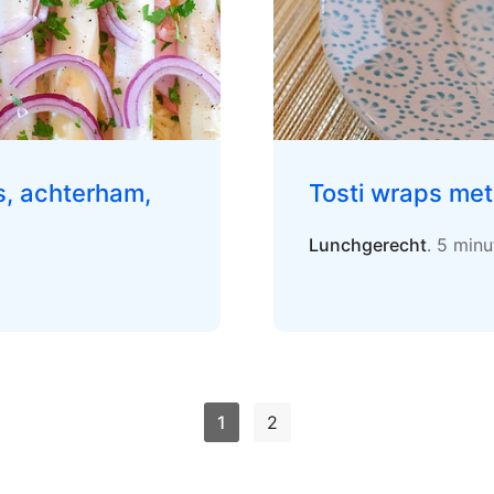
, achterham,
Tosti wraps me
Lunchgerecht
. 5 min
1
2