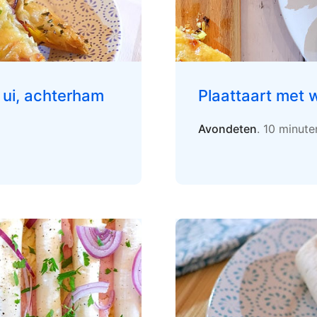
e ui, achterham
Plaattaart met w
Avondeten
. 10 minut