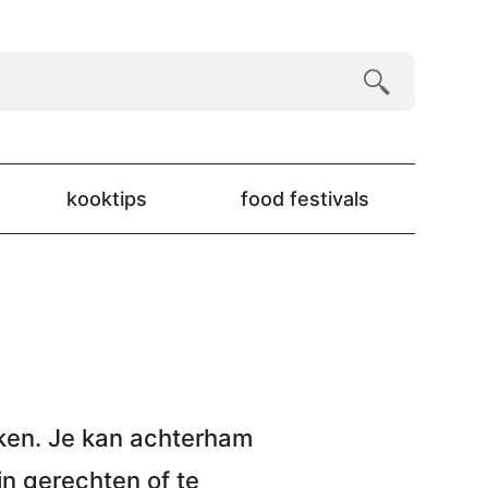
kooktips
food festivals
ken
. Je kan achterham
in gerechten of te