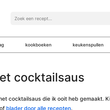
ag
kookboeken
keukenspullen
t cocktailsaus
et cocktailsaus
die ik ooit heb gemaakt. Ki
 of
blader door alle recepten
.