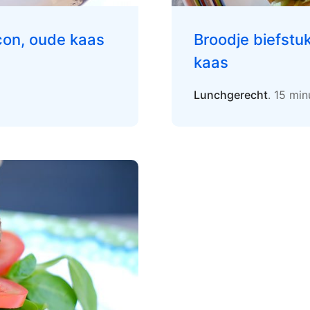
con, oude kaas
Broodje biefstu
kaas
Lunchgerecht
. 15 min