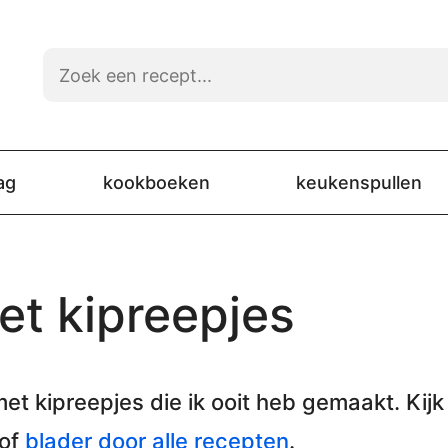
ag
kookboeken
keukenspullen
t kipreepjes
et kipreepjes
die ik ooit heb gemaakt. Kijk 
 of
blader door alle recepten
.