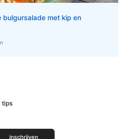
e bulgursalade met kip en
en
 tips