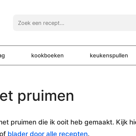
ag
kookboeken
keukenspullen
et pruimen
met pruimen
die ik ooit heb gemaakt. Kijk hi
 of
blader door alle recepten
.