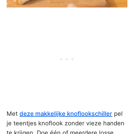
Met
deze makkelijke knoflookschiller
pel
je teentjes knoflook zonder vieze handen
te krijgen. Doe één of meerdere losse