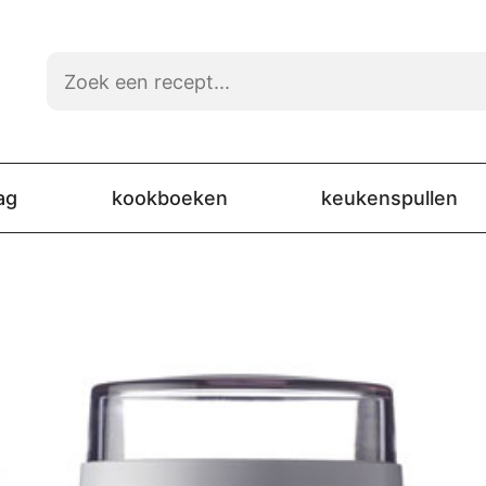
ag
kookboeken
keukenspullen