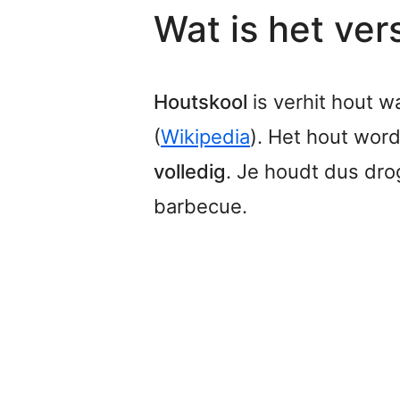
Wat is het ver
Houtskool
is verhit hout w
(
Wikipedia
). Het hout wor
volledig
. Je houdt dus dro
barbecue.