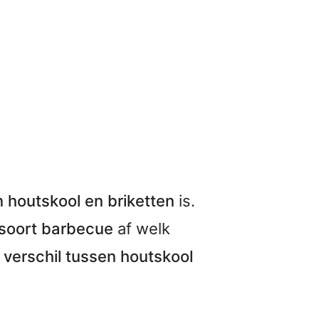
n houtskool en briketten
is.
 soort barbecue
af welk
t
verschil tussen houtskool