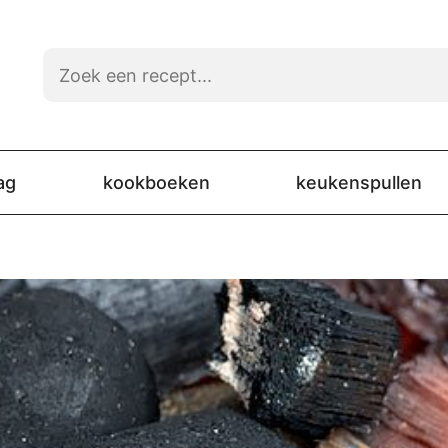
ag
kookboeken
keukenspullen