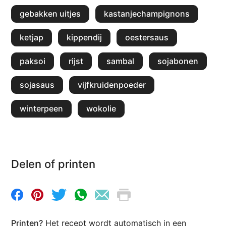
gebakken uitjes
kastanjechampignons
ketjap
kippendij
oestersaus
paksoi
rijst
sambal
sojabonen
sojasaus
vijfkruidenpoeder
winterpeen
wokolie
Delen of printen
Printen?
Het recept wordt automatisch in een