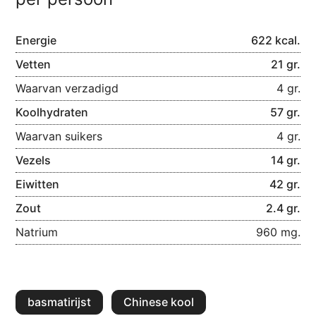
Energie
622 kcal.
Vetten
21 gr.
Waarvan verzadigd
4 gr.
Koolhydraten
57 gr.
Waarvan suikers
4 gr.
Vezels
14 gr.
Eiwitten
42 gr.
Zout
2.4 gr.
Natrium
960 mg.
basmatirijst
Chinese kool