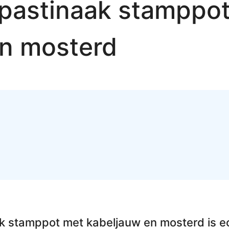
pastinaak stamppo
en mosterd
ak stamppot met kabeljauw en mosterd
is e