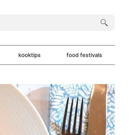
kooktips
food festivals