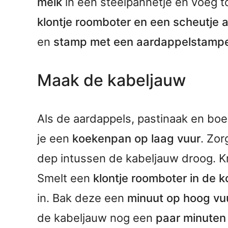
melk
in een steelpannetje en voeg 
klontje roomboter en een scheutje a
en
stamp met een aardappelstamp
Maak de kabeljauw
Als de aardappels, pastinaak en bo
je een
koekenpan op laag vuur
. Zo
dep intussen de kabeljauw droog. Kr
Smelt een
klontje roomboter in de 
in. Bak deze een
minuut op hoog vu
de kabeljauw nog een
paar minuten