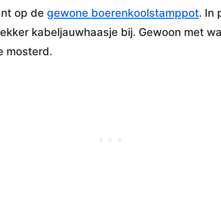
ant op de
gewone boerenkoolstamppot
. In
lekker kabeljauwhaasje
bij. Gewoon met wat
e mosterd.