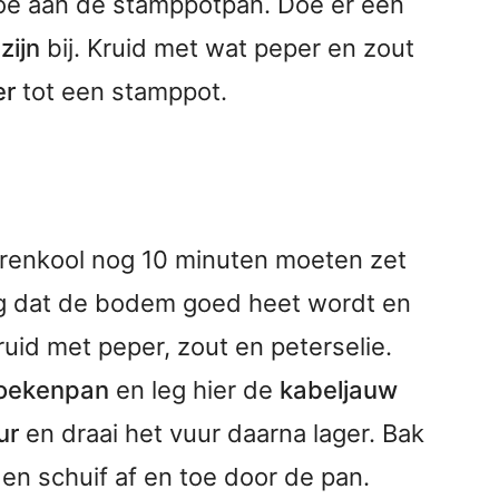
toe aan de stamppotpan. Doe er een
zijn
bij. Kruid met wat peper en zout
er
tot een stamppot.
erenkool nog 10 minuten moeten zet
rg dat de bodem goed heet wordt en
uid met peper, zout en peterselie.
koekenpan
en leg hier de
kabeljauw
ur
en draai het vuur daarna lager. Bak
en schuif af en toe door de pan.