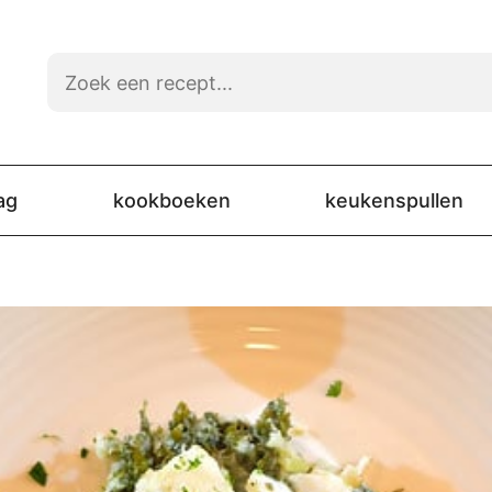
ag
kookboeken
keukenspullen