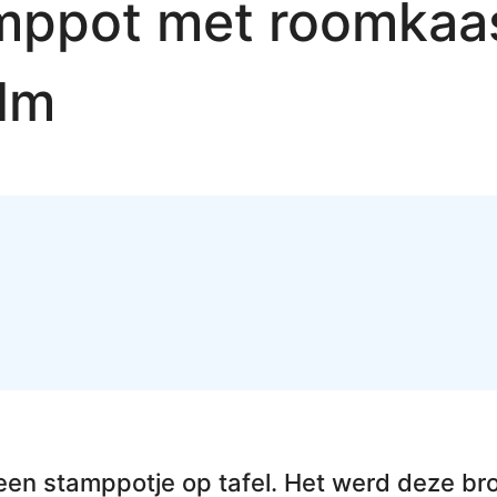
amppot met roomkaa
lm
 een stamppotje op tafel. Het werd deze
br