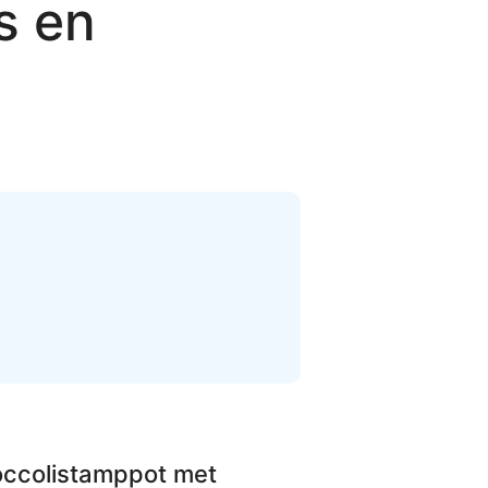
s en
occolistamppot met