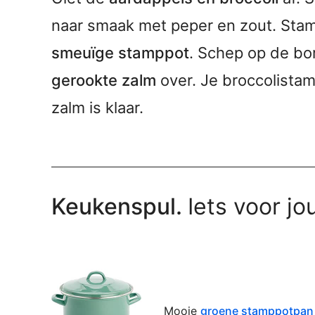
naar smaak met peper en zout. St
smeuïge stamppot
. Schep op de bo
gerookte zalm
over. Je broccolista
zalm is klaar.
Keukenspul.
Iets voor jo
Mooie
groene stamppotpan 