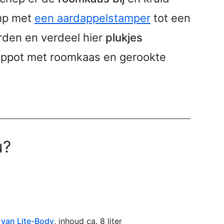
amp met
een aardappelstamper
tot een
rden en verdeel hier
plukjes
mppot met roomkaas en gerookte
u?
van Lite-Body
, inhoud ca. 8 liter