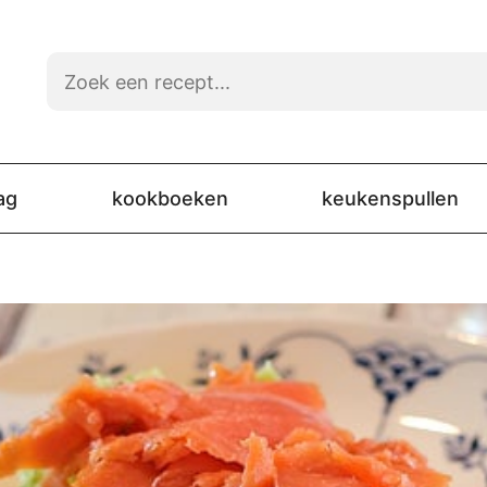
ag
kookboeken
keukenspullen