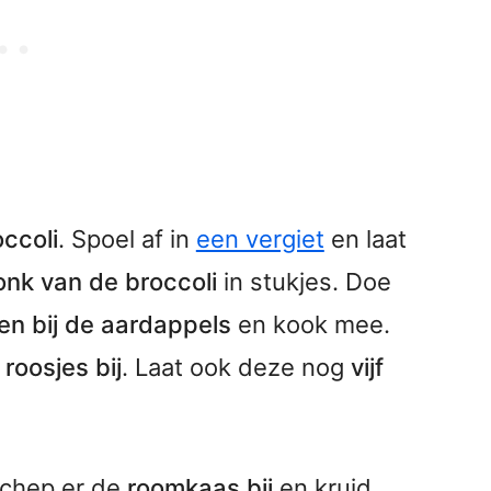
ccoli
. Spoel af in
een vergiet
en laat
onk van de broccoli
in stukjes. Doe
en bij de aardappels
en kook mee.
e
roosjes bij
. Laat ook deze nog
vijf
Schep er de
roomkaas bij
en kruid