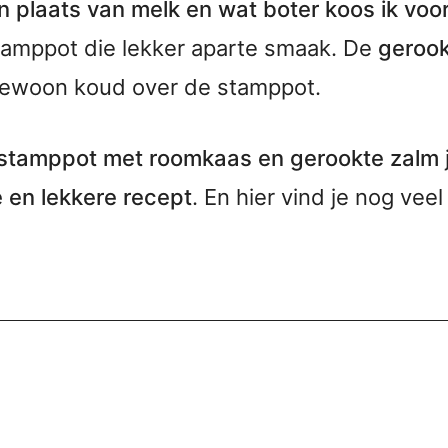
in plaats van melk en wat boter koos ik vo
tamppot die lekker aparte smaak. De
gerook
 gewoon koud over de stamppot.
istamppot met roomkaas en gerookte zalm
e en lekkere recept
. En hier vind je nog vee