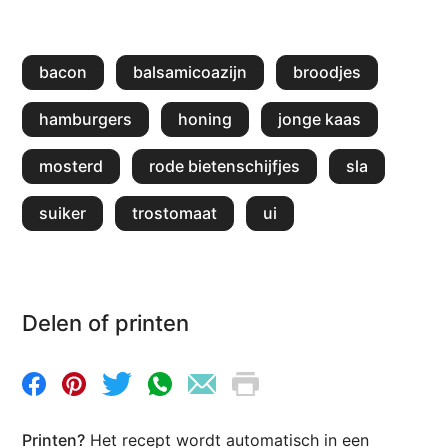
bacon
balsamicoazijn
broodjes
hamburgers
honing
jonge kaas
mosterd
rode bietenschijfjes
sla
suiker
trostomaat
ui
Delen of printen
Printen?
Het recept wordt automatisch in een