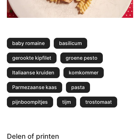
baby romaine
basilicum
gerookte kipfilet
groene pesto
Italiaanse kruiden
komkommer
Parmezaanse kaas
pasta
pijnboompitjes
tijm
trostomaat
Delen of printen