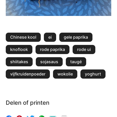
Chinese kool
ei
gele paprika
knoflook
rode paprika
rode ui
shiitakes
sojasaus
taugé
vijfkruidenpoeder
wokolie
yoghurt
Delen of printen