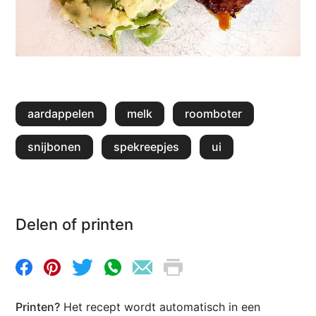
aardappelen
melk
roomboter
snijbonen
spekreepjes
ui
Delen of printen
Printen?
Het recept wordt automatisch in een