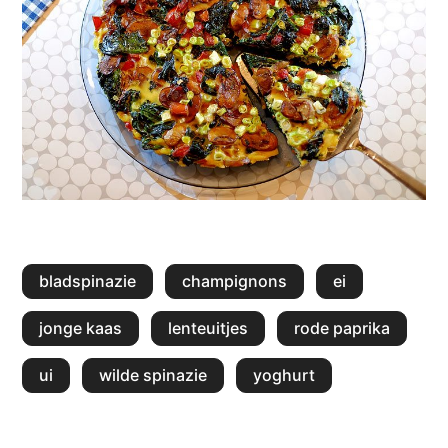
bladspinazie
champignons
ei
jonge kaas
lenteuitjes
rode paprika
ui
wilde spinazie
yoghurt