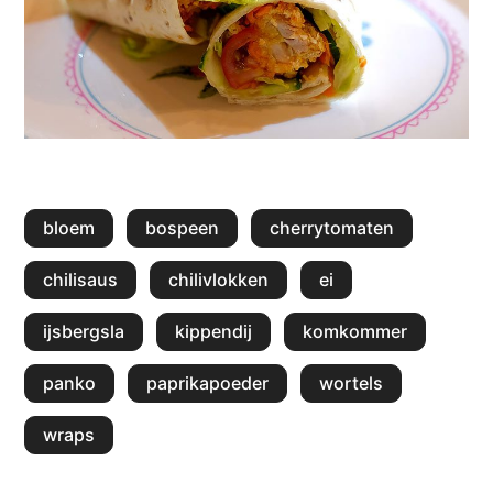
bloem
bospeen
cherrytomaten
chilisaus
chilivlokken
ei
ijsbergsla
kippendij
komkommer
panko
paprikapoeder
wortels
wraps