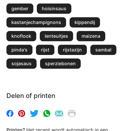
gember
hoisinsaus
kastanjechampignons
kippendij
knoflook
lenteuitjes
maizena
pinda's
rijst
rijstazijn
sambal
sojasaus
sperziebonen
Delen of printen
Printen?
Het recept wordt automatisch in een