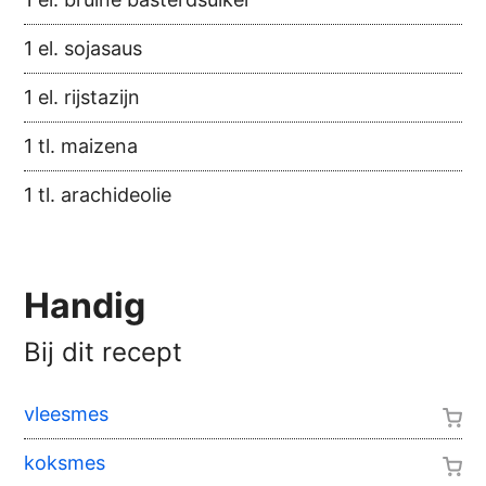
1 el. sojasaus
1 el. rijstazijn
1 tl. maizena
1 tl. arachideolie
Handig
Bij dit recept
vleesmes
koksmes