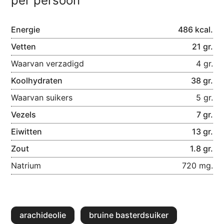
per persoon
Energie
486 kcal.
Vetten
21 gr.
Waarvan verzadigd
4 gr.
Koolhydraten
38 gr.
Waarvan suikers
5 gr.
Vezels
7 gr.
Eiwitten
13 gr.
Zout
1.8 gr.
Natrium
720 mg.
arachideolie
bruine basterdsuiker