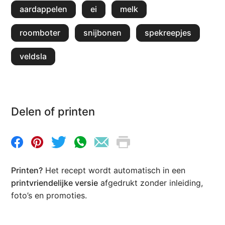
aardappelen
ei
melk
roomboter
snijbonen
spekreepjes
veldsla
Delen of printen
Printen?
Het recept wordt automatisch in een
printvriendelijke versie
afgedrukt zonder inleiding,
foto’s en promoties.