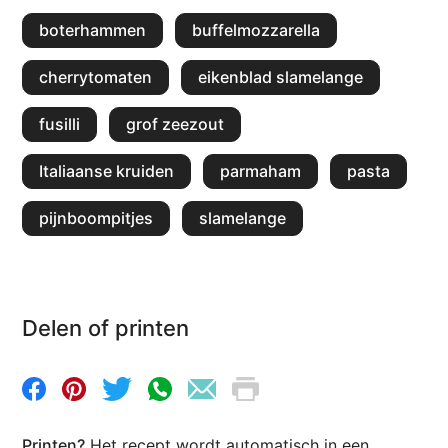
boterhammen
buffelmozzarella
cherrytomaten
eikenblad slamelange
fusilli
grof zeezout
Italiaanse kruiden
parmaham
pasta
pijnboompitjes
slamelange
Delen of printen
Printen?
Het recept wordt automatisch in een