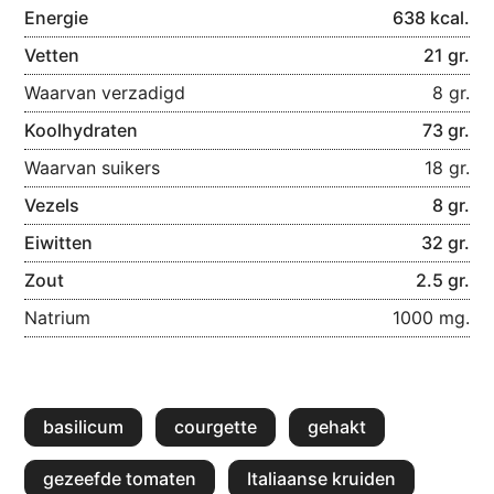
Energie
638 kcal.
Vetten
21 gr.
Waarvan verzadigd
8 gr.
Koolhydraten
73 gr.
Waarvan suikers
18 gr.
Vezels
8 gr.
Eiwitten
32 gr.
Zout
2.5 gr.
Natrium
1000 mg.
basilicum
courgette
gehakt
gezeefde tomaten
Italiaanse kruiden