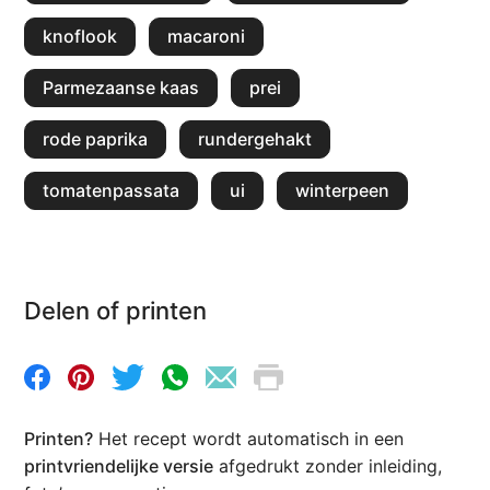
knoflook
macaroni
Parmezaanse kaas
prei
rode paprika
rundergehakt
tomatenpassata
ui
winterpeen
Delen of printen
Printen?
Het recept wordt automatisch in een
printvriendelijke versie
afgedrukt zonder inleiding,