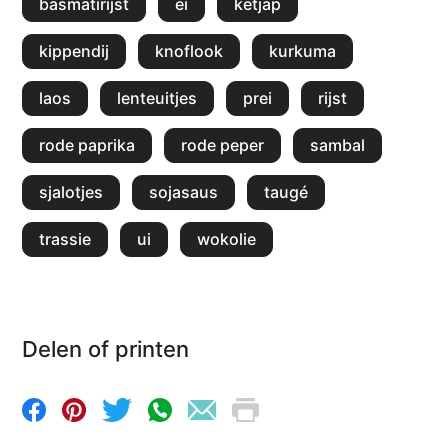
basmatirijst
ei
ketjap
kippendij
knoflook
kurkuma
laos
lenteuitjes
prei
rijst
rode paprika
rode peper
sambal
sjalotjes
sojasaus
taugé
trassie
ui
wokolie
Delen of printen