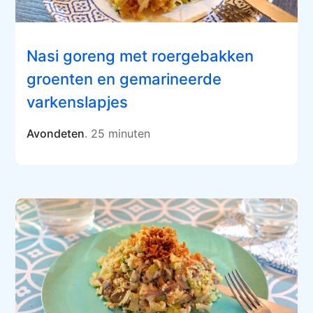
Nasi goreng met roergebakken
groenten en gemarineerde
varkenslapjes
Avondeten
. 25 minuten