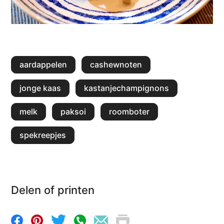
aardappelen
cashewnoten
jonge kaas
kastanjechampignons
melk
paksoi
roomboter
spekreepjes
Delen of printen