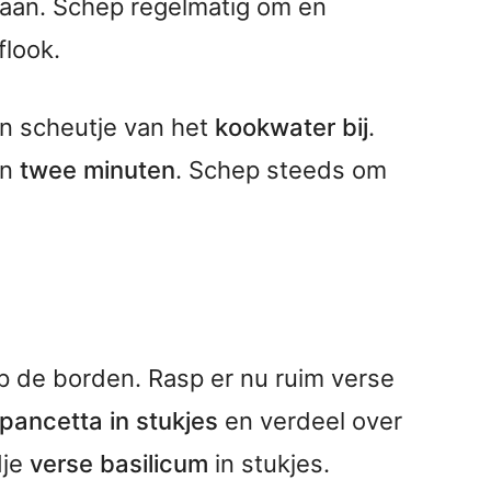
taan. Schep regelmatig om en
flook.
n scheutje van het
kookwater bij
.
'n
twee minuten
. Schep steeds om
 de borden. Rasp er nu ruim verse
pancetta in stukjes
en verdeel over
dje
verse basilicum
in stukjes.