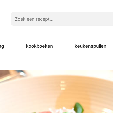
ag
kookboeken
keukenspullen