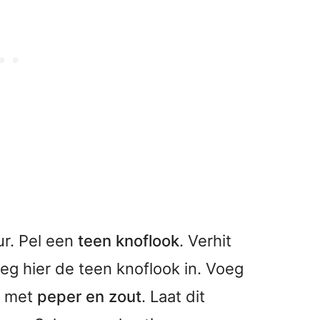
ur. Pel een
teen knoflook
. Verhit
 leg hier de teen knoflook in. Voeg
d met
peper en zout
. Laat dit