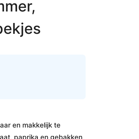
mmer,
pekjes
klaar en makkelijk te
aat, paprika en gebakken