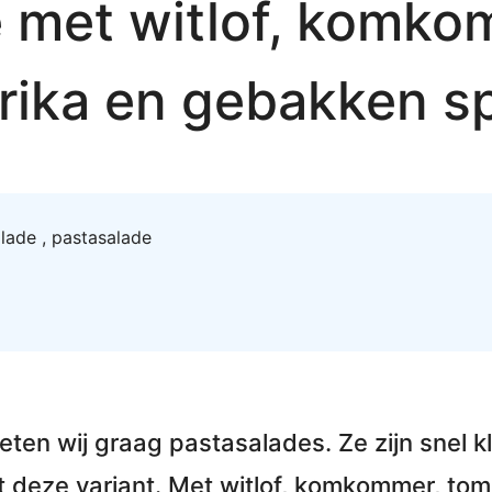
 met witlof, komko
rika en gebakken s
alade
,
pastasalade
eten wij graag
pastasalades
. Ze zijn snel 
t deze variant.
Met witlof, komkommer, tom