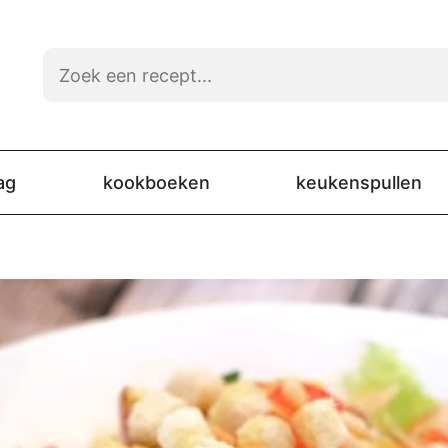
ag
kookboeken
keukenspullen