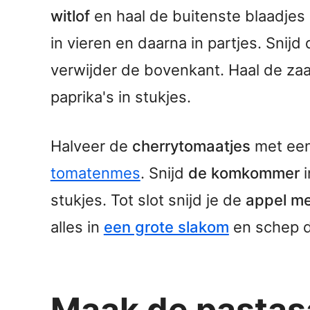
witlof
en haal de buitenste blaadjes e
in vieren en daarna in partjes. Snij
verwijder de bovenkant. Haal de zaad
paprika's in stukjes.
Halveer de
cherrytomaatjes
met een
tomatenmes
. Snijd
de komkommer
i
stukjes. Tot slot snijd je de
appel met
alles in
een grote slakom
en schep d
Maak de pastas