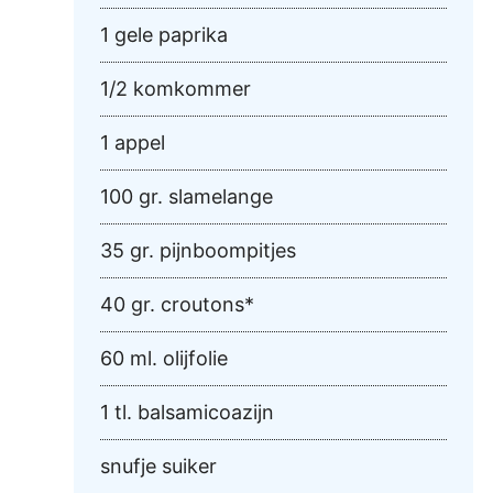
1 gele paprika
1/2 komkommer
1 appel
100 gr. slamelange
35 gr. pijnboompitjes
40 gr. croutons*
60 ml. olijfolie
1 tl. balsamicoazijn
snufje suiker