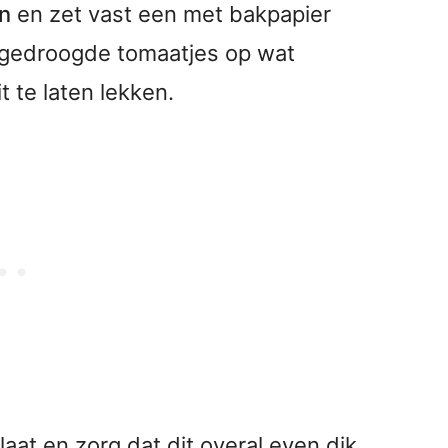
n
en zet vast een met bakpapier
ngedroogde tomaatjes op wat
 te laten lekken.
aat en zorg dat dit overal even dik