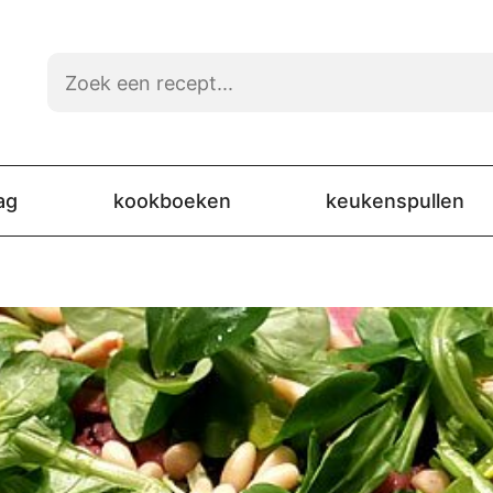
ag
kookboeken
keukenspullen