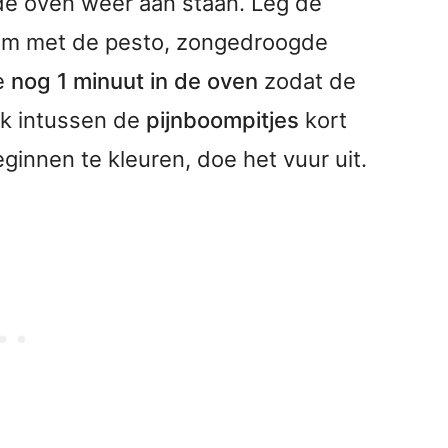
 de oven weer aan staan. Leg de
dem met de pesto, zongedroogde
e
nog 1 minuut in de oven
zodat de
ak intussen de
pijnboompitjes
kort
ginnen te kleuren, doe het vuur uit.