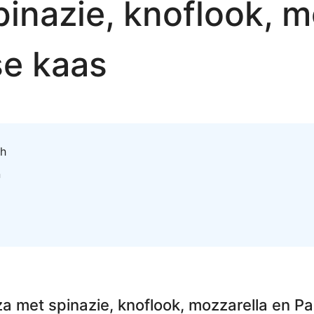
pinazie, knoflook, m
e kaas
ch
n
za met spinazie, knoflook, mozzarella en 