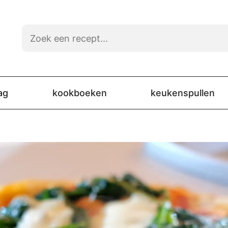
ag
kookboeken
keukenspullen