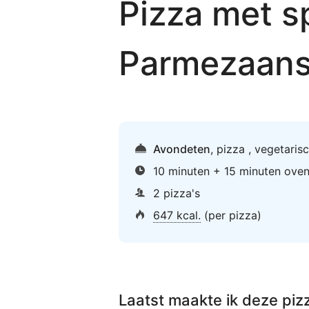
Pizza met s
Parmezaans
Avondeten
,
pizza
,
vegetaris
10 minuten + 15 minuten ove
2 pizza's
647 kcal.
(per pizza)
Laatst maakte ik deze
piz