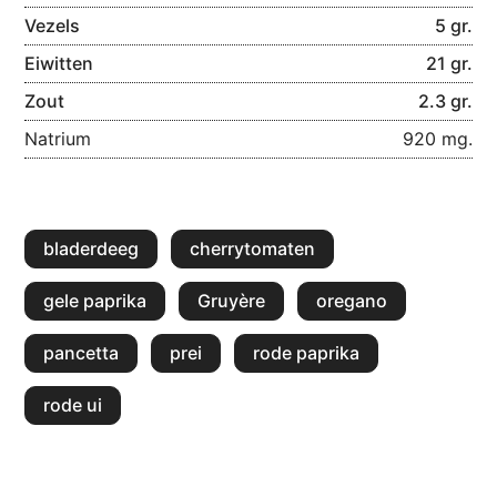
Vezels
5 gr.
Eiwitten
21 gr.
Zout
2.3 gr.
Natrium
920 mg.
bladerdeeg
cherrytomaten
gele paprika
Gruyère
oregano
pancetta
prei
rode paprika
rode ui