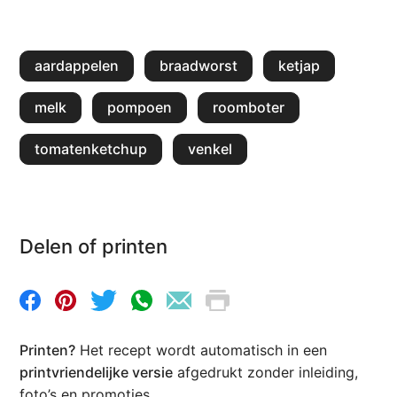
aardappelen
braadworst
ketjap
melk
pompoen
roomboter
tomatenketchup
venkel
Delen of printen
Printen?
Het recept wordt automatisch in een
printvriendelijke versie
afgedrukt zonder inleiding,
foto’s en promoties.