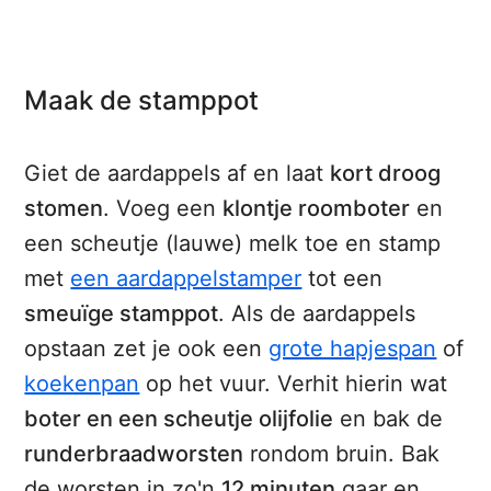
Maak de stamppot
Giet de aardappels af en laat
kort droog
stomen
. Voeg een
klontje roomboter
en
een scheutje (lauwe) melk toe en stamp
met
een aardappelstamper
tot een
smeuïge stamppot
. Als de aardappels
opstaan zet je ook een
grote hapjespan
of
koekenpan
op het vuur. Verhit hierin wat
boter en een scheutje olijfolie
en bak de
runderbraadworsten
rondom bruin. Bak
de worsten in zo'n
12 minuten
gaar en