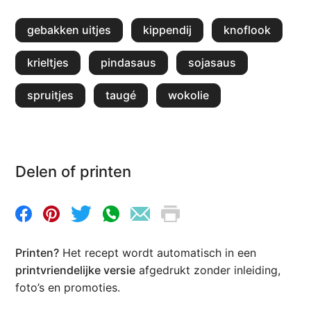
gebakken uitjes
kippendij
knoflook
krieltjes
pindasaus
sojasaus
spruitjes
taugé
wokolie
Delen of printen
Printen?
Het recept wordt automatisch in een
printvriendelijke versie
afgedrukt zonder inleiding,
foto’s en promoties.