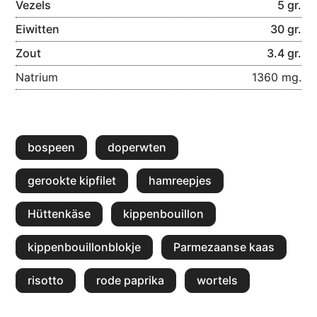
Vezels
5 gr.
Eiwitten
30 gr.
Zout
3.4 gr.
Natrium
1360 mg.
bospeen
doperwten
gerookte kipfilet
hamreepjes
Hüttenkäse
kippenbouillon
kippenbouillonblokje
Parmezaanse kaas
risotto
rode paprika
wortels