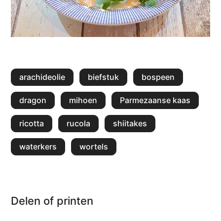
arachideolie
biefstuk
bospeen
dragon
mihoen
Parmezaanse kaas
ricotta
rucola
shiitakes
waterkers
wortels
Delen of printen