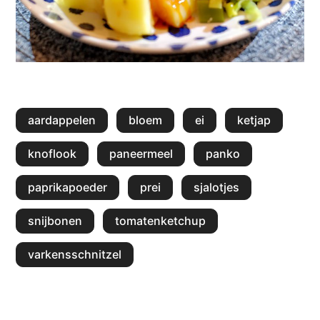
aardappelen
bloem
ei
ketjap
knoflook
paneermeel
panko
paprikapoeder
prei
sjalotjes
snijbonen
tomatenketchup
varkensschnitzel