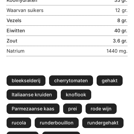
Koolhydraten
33 gr.
Waarvan suikers
12 gr.
Vezels
8 gr.
Eiwitten
40 gr.
Zout
3.6 gr.
Natrium
1440 mg.
bleekselderij
cherrytomaten
gehakt
Italiaanse kruiden
knoflook
Parmezaanse kaas
prei
rode wijn
rucola
runderbouillon
rundergehakt