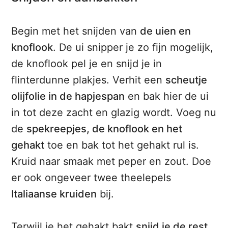
Begin met het snijden van
de uien en
knoflook
. De ui snipper je zo fijn mogelijk,
de knoflook pel je en snijd je in
flinterdunne plakjes. Verhit een
scheutje
olijfolie in de hapjespan
en bak hier de ui
in tot deze zacht en glazig wordt. Voeg nu
de
spekreepjes, de knoflook en het
gehakt
toe en bak tot het gehakt rul is.
Kruid naar smaak met peper en zout. Doe
er ook ongeveer twee theelepels
Italiaanse kruiden
bij.
Terwijl je het gehakt bakt
snijd je de rest