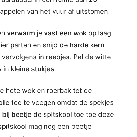
dappelen van het vuur af uitstomen.
ken
verwarm je vast een wok
op laag
vier parten en snijd de
harde kern
ol vervolgens
in reepjes
. Pel de witte
s in
kleine stukjes
.
de hete wok en roerbak tot de
lie
toe te voegen omdat de spekjes
 bij beetje
de spitskool toe toe deze
spitskool mag nog een beetje