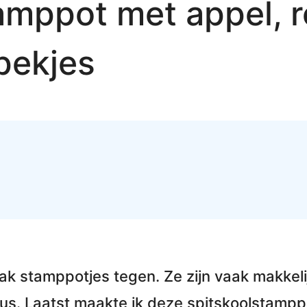
amppot met appel, r
pekjes
ak stamppotjes tegen. Ze zijn vaak
makkeli
us. Laatst maakte ik deze
spitskoolstamppo