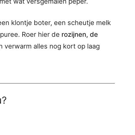
g met wat versgemalen peper.
n klontje boter, een scheutje melk
 puree. Roer hier de
rozijnen, de
 verwarm alles nog kort op laag
u?