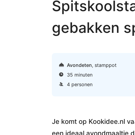
Spitskoolst
gebakken s
Avondeten
,
stamppot
35 minuten
4 personen
Je komt op Kookidee.nl va
een ideaal avondmaaltje d