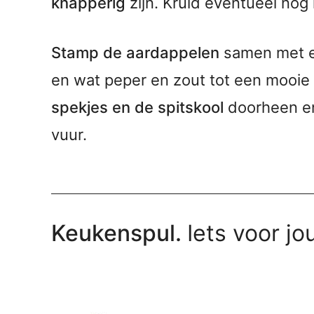
knapperig
zijn. Kruid eventueel no
Stamp de aardappelen
samen met ee
en wat peper en zout tot een mooie
spekjes en de spitskool
doorheen en
vuur.
Keukenspul.
Iets voor jo