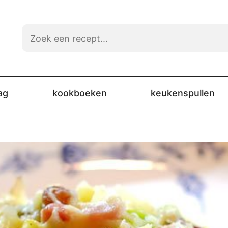
ag
kookboeken
keukenspullen