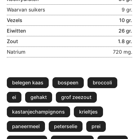
Waarvan suikers
9 gr.
Vezels
10 gr.
Eiwitten
26 gr.
Zout
1.8 gr.
Natrium
720 mg.
belegen kaas
bospeen
broccoli
ei
gehakt
grof zeezout
kastanjechampignons
krieltjes
paneermeel
peterselie
prei