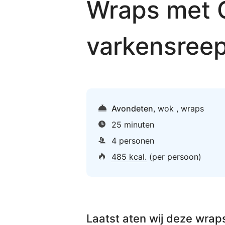
Wraps met C
varkensreep
Avondeten
,
wok
,
wraps
25 minuten
4 personen
485 kcal.
(per persoon)
Laatst aten wij deze
wraps