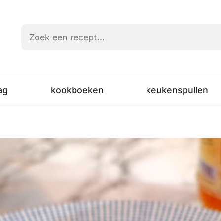
ag
kookboeken
keukenspullen