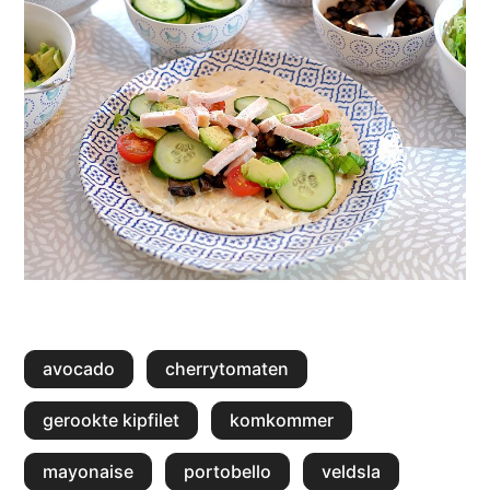
avocado
cherrytomaten
gerookte kipfilet
komkommer
mayonaise
portobello
veldsla