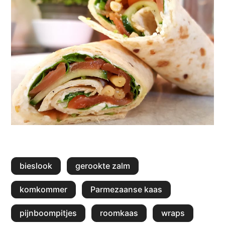
bieslook
gerookte zalm
komkommer
Parmezaanse kaas
pijnboompitjes
roomkaas
wraps