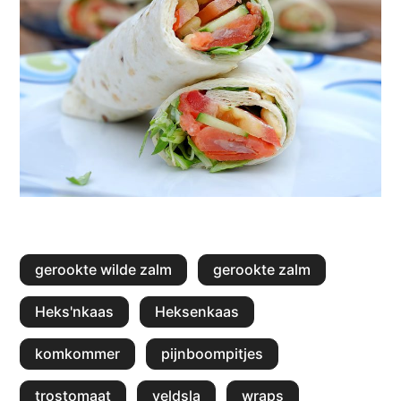
gerookte wilde zalm
gerookte zalm
Heks'nkaas
Heksenkaas
komkommer
pijnboompitjes
trostomaat
veldsla
wraps