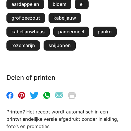
aardappelen
bloem
ei
grof zeezout
kabeljauw
kabeljauwhaas
paneermeel
panko
rozemarijn
snijbonen
Delen of printen
Printen?
Het recept wordt automatisch in een
printvriendelijke versie
afgedrukt zonder inleiding,
foto’s en promoties.