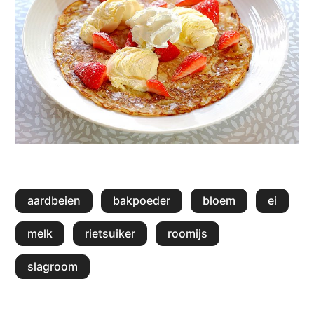
aardbeien
bakpoeder
bloem
ei
melk
rietsuiker
roomijs
slagroom