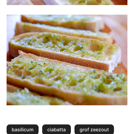
basilicum
ciabatta
grof zeezout