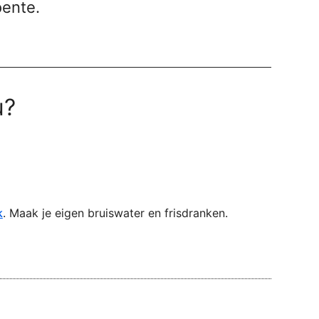
oente.
u?
k
. Maak je eigen bruiswater en frisdranken.