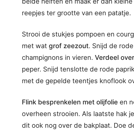
beide helften en maak er dan kleine 
reepjes ter grootte van een patatje.
Strooi de stukjes pompoen en courg
met wat
grof zeezout
. Snijd de rode
champignons in vieren.
Verdeel ove
peper. Snijd tenslotte de rode papri
met de gepelde teentjes knoflook ov
Flink besprenkelen met olijfolie
en n
overheen strooien. Als laatste hak je 
dit ook nog over de bakplaat. Doe d