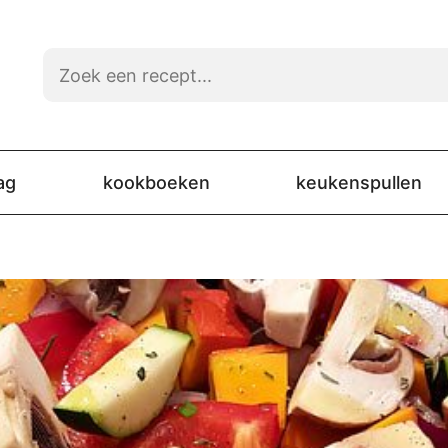
ag
kookboeken
keukenspullen