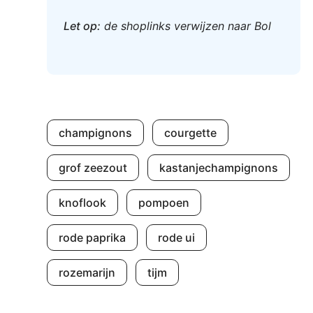
Let op:
de shoplinks verwijzen naar Bol
champignons
courgette
grof zeezout
kastanjechampignons
knoflook
pompoen
rode paprika
rode ui
rozemarijn
tijm