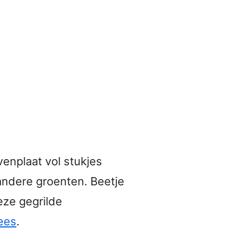
enplaat vol stukjes
ndere groenten. Beetje
eze gegrilde
lees
.