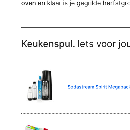
oven
en klaar is je gegrilde herfstgr
Keukenspul.
Iets voor jo
Sodastream Spirit Megapac