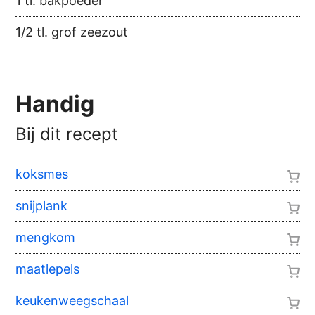
1 tl. bakpoeder
1/2 tl. grof zeezout
Handig
Bij dit recept
koksmes
snijplank
mengkom
maatlepels
keukenweegschaal