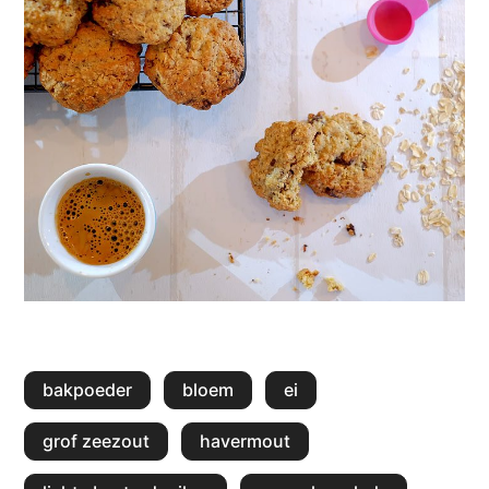
bakpoeder
bloem
ei
grof zeezout
havermout