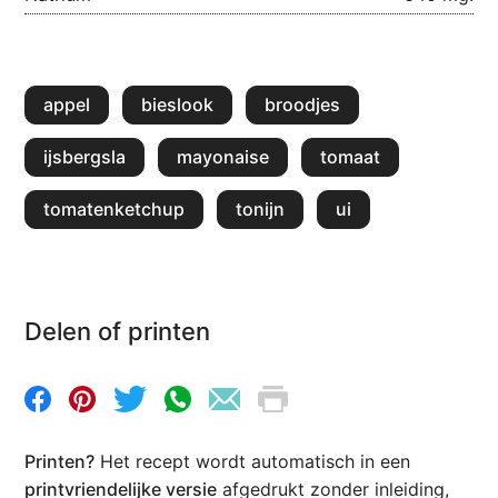
appel
bieslook
broodjes
ijsbergsla
mayonaise
tomaat
tomatenketchup
tonijn
ui
Delen of printen
Printen?
Het recept wordt automatisch in een
printvriendelijke versie
afgedrukt zonder inleiding,