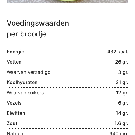
Voedingswaarden
per broodje
Energie
432 kcal.
Vetten
26 gr.
Waarvan verzadigd
3 gr.
Koolhydraten
31 gr.
Waarvan suikers
12 gr.
Vezels
6 gr.
Eiwitten
14 gr.
Zout
1.6 gr.
Natrium
640 mg.