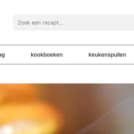
ag
kookboeken
keukenspullen