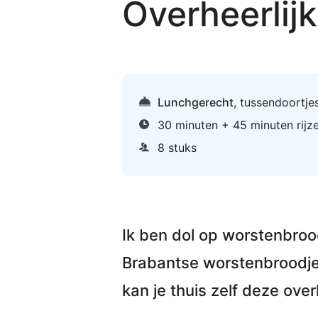
Overheerlij
Lunchgerecht
,
tussendoortje
30 minuten + 45 minuten rijz
8 stuks
Ik ben dol op worstenbroo
Brabantse worstenbroodj
kan je thuis
zelf deze ove