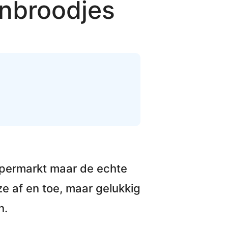
enbroodjes
supermarkt maar
de echte
ze af en toe, maar gelukkig
n
.