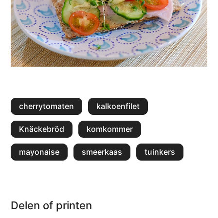
cherrytomaten
kalkoenfilet
Knäckebröd
komkommer
mayonaise
smeerkaas
tuinkers
Delen of printen