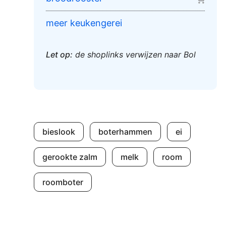
meer keukengerei
Let op:
de shoplinks verwijzen naar Bol
bieslook
boterhammen
ei
gerookte zalm
melk
room
roomboter