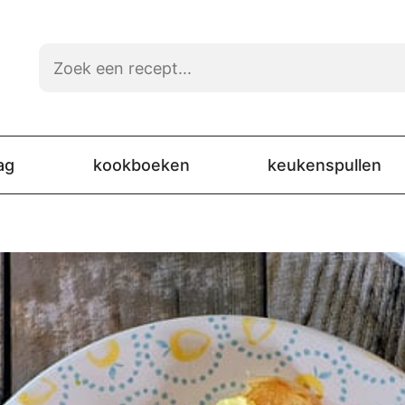
ag
kookboeken
keukenspullen