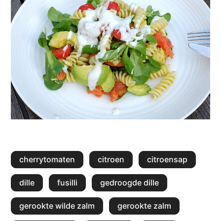
cherrytomaten
citroen
citroensap
dille
fusilli
gedroogde dille
gerookte wilde zalm
gerookte zalm