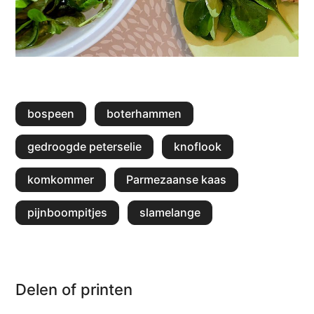
bospeen
boterhammen
gedroogde peterselie
knoflook
komkommer
Parmezaanse kaas
pijnboompitjes
slamelange
Delen of printen